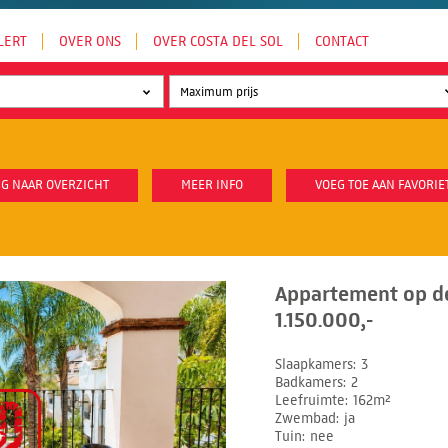
LERT
OVER ONS
OVER COSTA DEL SOL
CONTACT
G NAAR OVERZICHT
MEER INFO
VOEG TOE AAN FAVORIE
Appartement op d
1.150.000,-
Slaapkamers
3
Badkamers
2
Leefruimte
162m²
Zwembad
ja
Tuin
nee