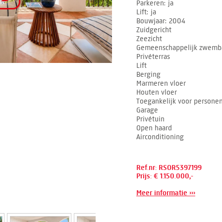
Parkeren
ja
Lift
ja
Bouwjaar
2004
Zuidgericht
Zeezicht
Gemeenschappelijk zwemb
Privéterras
Lift
Berging
Marmeren vloer
Houten vloer
Toegankelijk voor personen
Garage
Privétuin
Open haard
Airconditioning
Ref.nr: RSOR5397199
Prijs: € 1.150.000,-
Meer informatie ›››