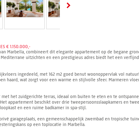
 € 1.150.000,-
 van Marbella, combineert dit elegante appartement op de begane grond
editerrane uitzichten en een prestigieus adres biedt het een verfijnd
jkvloers ingedeeld, met 162 m2 goed benut woonoppervlak vol natuurlij
 haard, wat zorgt voor een warme en stijlvolle sfeer. Marmeren vlo
et het zuidgerichte terras, ideaal om buiten te eten en te ontspannen
Het appartement beschikt over drie tweepersoonsslaapkamers en twee
oopkast en een ruime badkamer in spa-stijl.
t, privé garageplaats, een gemeenschappelijk zwembad en tropische tuine
esteringskans op een toplocatie in Marbella.