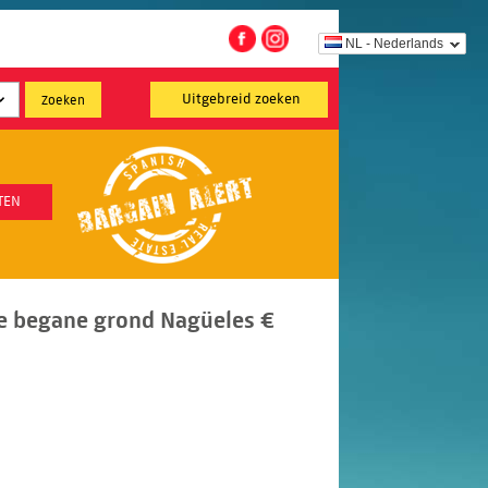
NL - Nederlands
Uitgebreid zoeken
TEN
e begane grond Nagüeles €