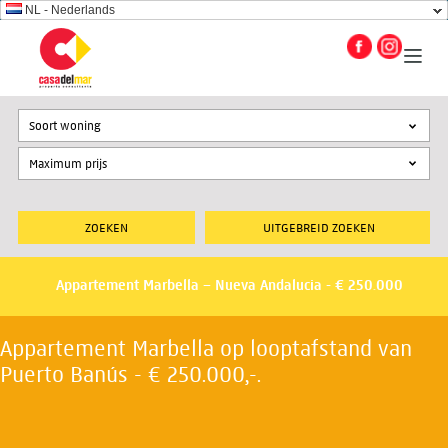
NL - Nederlands
Soort woning
UITGEBREID ZOEKEN
Appartement Marbella – Nueva Andalucia - € 250.000
Appartement Marbella op looptafstand van
Puerto Banús - € 250.000,-.