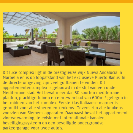
Dit luxe complex ligt in de prestigieuze wijk Nueva Andalucia in
Marbella en is op loopafstand van het exclusieve Puerto Banus. In
de directe omgeving zijn veel golfbanen te vinden. Dit
appartementencomplex is gebouwd in de stijl van een oude
Mediterrane stad. Het bevat meer dan 50 soorten mediterrane
planten, prachtige tuinen en een zwembad van 600m ² gelegen in
het midden van het complex. Eerste klas Italiaanse marmer is
gebruikt voor alle vloeren en keukens. Tevens zijn alle keukens
voorzien van Siemens apparaten. Daarnaast bevat het appartement
vloerverwarming, televisie met internationale kanalen,
beveiligingssysteem en een beveiligde ondergrondse
parkeergarage voor twee auto’s.