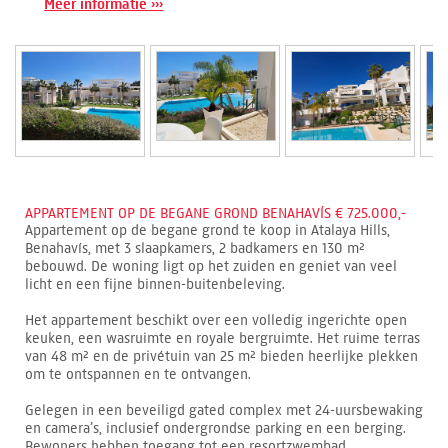
Meer informatie ›››
APPARTEMENT OP DE BEGANE GROND BENAHAVÍS € 725.000,-
Appartement op de begane grond te koop in Atalaya Hills,
Benahavís, met 3 slaapkamers, 2 badkamers en 130 m²
bebouwd. De woning ligt op het zuiden en geniet van veel
licht en een fijne binnen-buitenbeleving.
Het appartement beschikt over een volledig ingerichte open
keuken, een wasruimte en royale bergruimte. Het ruime terras
van 48 m² en de privétuin van 25 m² bieden heerlijke plekken
om te ontspannen en te ontvangen.
Gelegen in een beveiligd gated complex met 24-uursbewaking
en camera’s, inclusief ondergrondse parking en een berging.
Bewoners hebben toegang tot een resortzwembad,