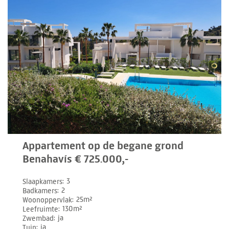
Appartement op de begane grond
Benahavís € 725.000,-
Slaapkamers
3
Badkamers
2
Woonoppervlak
25m²
Leefruimte
130m²
Zwembad
ja
Tuin
ja