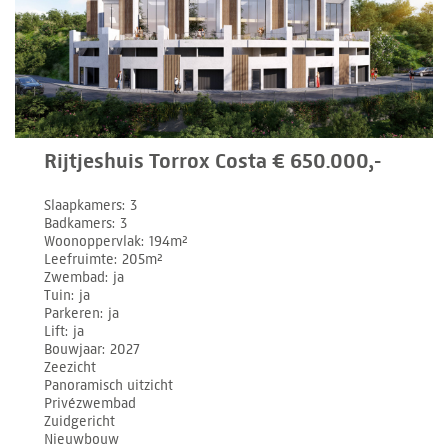
Rijtjeshuis Torrox Costa € 650.000,-
Slaapkamers
3
Badkamers
3
Woonoppervlak
194m²
Leefruimte
205m²
Zwembad
ja
Tuin
ja
Parkeren
ja
Lift
ja
Bouwjaar
2027
Zeezicht
Panoramisch uitzicht
Privézwembad
Zuidgericht
Nieuwbouw