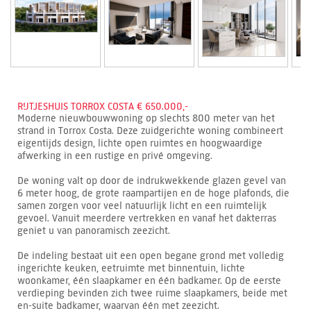
RIJTJESHUIS TORROX COSTA € 650.000,-
Moderne nieuwbouwwoning op slechts 800 meter van het
strand in Torrox Costa. Deze zuidgerichte woning combineert
eigentijds design, lichte open ruimtes en hoogwaardige
afwerking in een rustige en privé omgeving.
De woning valt op door de indrukwekkende glazen gevel van
6 meter hoog, de grote raampartijen en de hoge plafonds, die
samen zorgen voor veel natuurlijk licht en een ruimtelijk
gevoel. Vanuit meerdere vertrekken en vanaf het dakterras
geniet u van panoramisch zeezicht.
De indeling bestaat uit een open begane grond met volledig
ingerichte keuken, eetruimte met binnentuin, lichte
woonkamer, één slaapkamer en één badkamer. Op de eerste
verdieping bevinden zich twee ruime slaapkamers, beide met
en-suite badkamer, waarvan één met zeezicht.