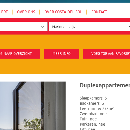
LERT
OVER ONS
OVER COSTA DEL SOL
CONTACT
G NAAR OVERZICHT
MEER INFO
VOEG TOE AAN FAVORIE
Duplexappartement
Slaapkamers
3
Badkamers
3
Leefruimte
275m²
Zwembad
nee
Tuin
nee
Parkeren
nee
Lift
nee