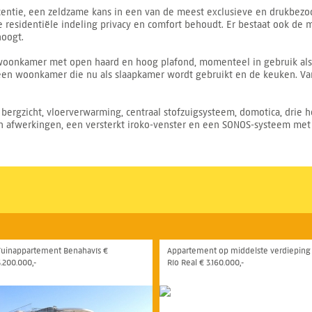
entie, een zeldzame kans in een van de meest exclusieve en drukbezoc
e residentiële indeling privacy en comfort behoudt. Er bestaat ook de
oogt.
woonkamer met open haard en hoog plafond, momenteel in gebruik als 
en woonkamer die nu als slaapkamer wordt gebruikt en de keuken. Van
bergzicht, vloerverwarming, centraal stofzuigsysteem, domotica, drie 
n afwerkingen, een versterkt iroko-venster en een SONOS-systeem met
Tuinappartement Benahavís €
Appartement op middelste verdieping
3.200.000,-
Río Real € 3.160.000,-