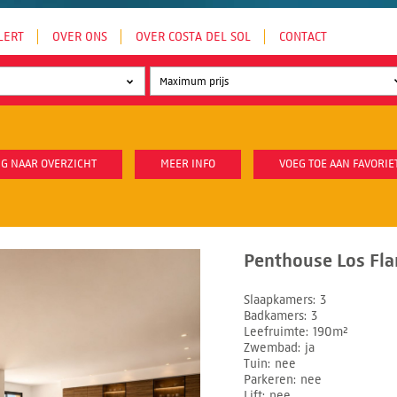
LERT
OVER ONS
OVER COSTA DEL SOL
CONTACT
G NAAR OVERZICHT
MEER INFO
VOEG TOE AAN FAVORIE
Penthouse Los Fla
Slaapkamers
3
Badkamers
3
Leefruimte
190m²
Zwembad
ja
Tuin
nee
Parkeren
nee
Lift
nee