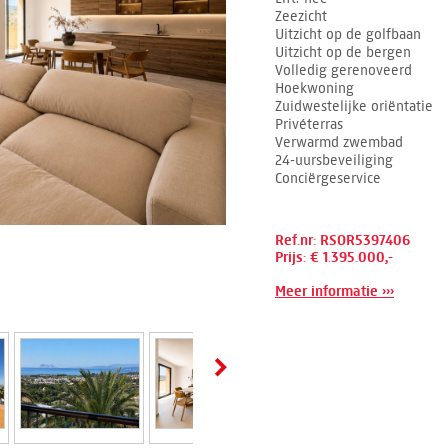
Zeezicht
Uitzicht op de golfbaan
Uitzicht op de bergen
Volledig gerenoveerd
Hoekwoning
Zuidwestelijke oriëntatie
Privéterras
Verwarmd zwembad
24-uursbeveiliging
Conciërgeservice
Ref.nr: RSOR5397406
Prijs: € 1.395.000,-
Meer informatie ›››