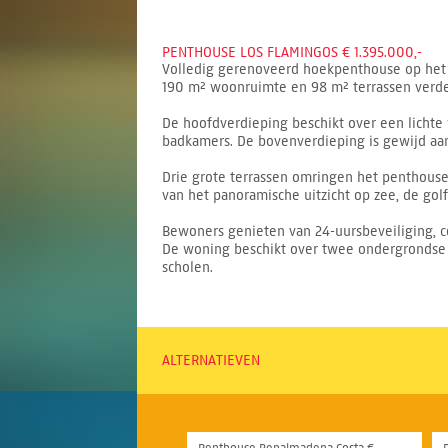
PENTHOUSE LOS FLAMINGOS € 1.395.000,-
Volledig gerenoveerd hoekpenthouse op het z
190 m² woonruimte en 98 m² terrassen verde
De hoofdverdieping beschikt over een licht
badkamers. De bovenverdieping is gewijd aan
Drie grote terrassen omringen het penthouse
van het panoramische uitzicht op zee, de gol
Bewoners genieten van 24-uursbeveiliging, 
De woning beschikt over twee ondergrondse pa
scholen.
ALTERNATIEVEN
Penthouse Benalmadena Costa €