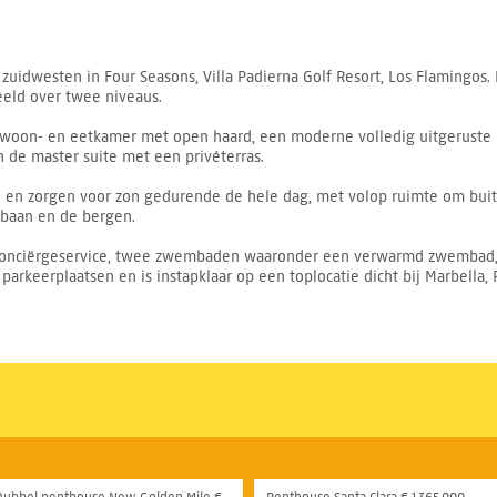
uidwesten in Four Seasons, Villa Padierna Golf Resort, Los Flamingos.
eld over twee niveaus.
e woon- en eetkamer met open haard, een moderne volledig uitgerust
 de master suite met een privéterras.
 en zorgen voor zon gedurende de hele dag, met volop ruimte om buit
fbaan en de bergen.
conciërgeservice, twee zwembaden waaronder een verwarmd zwembad, t
rkeerplaatsen en is instapklaar op een toplocatie dicht bij Marbella, 
Dubbel penthouse New Golden Mile €
Penthouse Santa Clara € 1.365.000,-