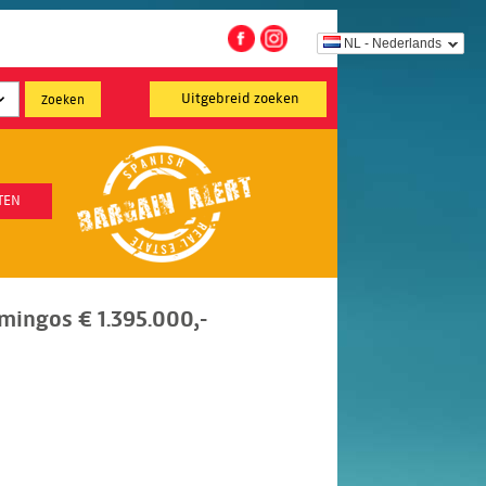
NL - Nederlands
Uitgebreid zoeken
TEN
mingos € 1.395.000,-