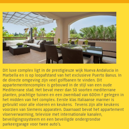
Dit luxe complex ligt in de prestigieuze wijk Nueva Andalucia in
Marbella en is op loopafstand van het exclusieve Puerto Banus. In
de directe omgeving zijn veel golfbanen te vinden. Dit
appartementencomplex is gebouwd in de stijl van een oude
Mediterrane stad. Het bevat meer dan 50 soorten mediterrane
planten, prachtige tuinen en een zwembad van 600m ² gelegen in
het midden van het complex. Eerste klas Italiaanse marmer is
gebruikt voor alle vloeren en keukens. Tevens zijn alle keukens
voorzien van Siemens apparaten. Daarnaast bevat het appartement
vloerverwarming, televisie met internationale kanalen,
beveiligingssysteem en een beveiligde ondergrondse
parkeergarage voor twee auto’s.