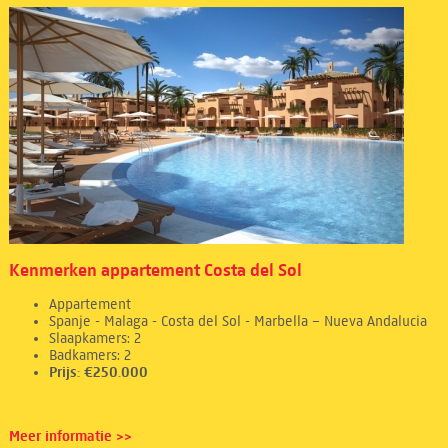
Kenmerken appartement Costa del Sol
Appartement
Spanje - Malaga - Costa del Sol - Marbella – Nueva Andalucia
Slaapkamers: 2
Badkamers: 2
Prijs: €250.000
Meer informatie >>