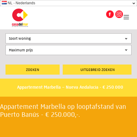
NL - Nederlands
Soort woning
UITGEBREID ZOEKEN
Appartement Marbella – Nueva Andalucia - € 250.000
Appartement Marbella op looptafstand van
Puerto Banús - € 250.000,-.