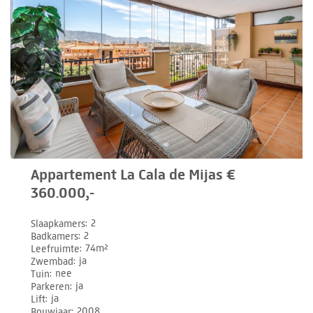
Appartement La Cala de Mijas €
360.000,-
Slaapkamers
2
Badkamers
2
Leefruimte
74m²
Zwembad
ja
Tuin
nee
Parkeren
ja
Lift
ja
Bouwjaar
2008