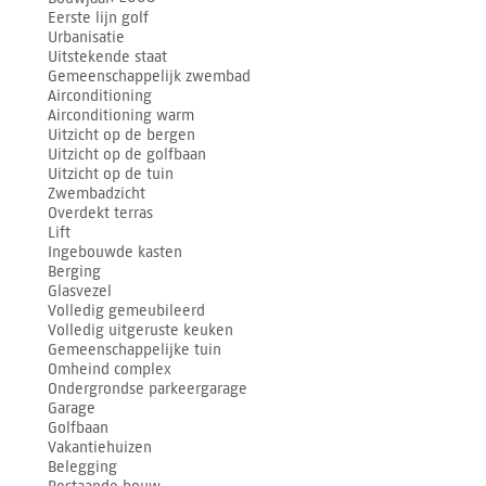
Eerste lijn golf
Urbanisatie
Uitstekende staat
Gemeenschappelijk zwembad
Airconditioning
Airconditioning warm
Uitzicht op de bergen
Uitzicht op de golfbaan
Uitzicht op de tuin
Zwembadzicht
Overdekt terras
Lift
Ingebouwde kasten
Berging
Glasvezel
Volledig gemeubileerd
Volledig uitgeruste keuken
Gemeenschappelijke tuin
Omheind complex
Ondergrondse parkeergarage
Garage
Golfbaan
Vakantiehuizen
Belegging
Bestaande bouw