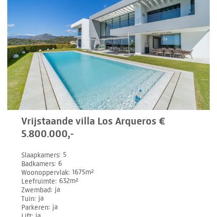
Vrijstaande villa Los Arqueros €
5.800.000,-
Slaapkamers
5
Badkamers
6
Woonoppervlak
1675m²
Leefruimte
632m²
Zwembad
ja
Tuin
ja
Parkeren
ja
Lift
ja