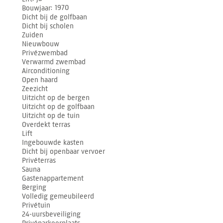
Bouwjaar
1970
Dicht bij de golfbaan
Dicht bij scholen
Zuiden
Nieuwbouw
Privézwembad
Verwarmd zwembad
Airconditioning
Open haard
Zeezicht
Uitzicht op de bergen
Uitzicht op de golfbaan
Uitzicht op de tuin
Overdekt terras
Lift
Ingebouwde kasten
Dicht bij openbaar vervoer
Privéterras
Sauna
Gastenappartement
Berging
Volledig gemeubileerd
Privétuin
24-uursbeveiliging
Privéparkeerplaats