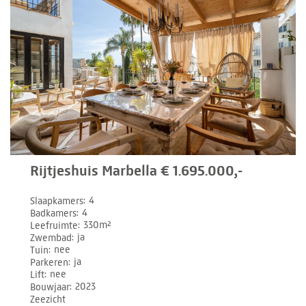
Rijtjeshuis Marbella € 1.695.000,-
Slaapkamers
4
Badkamers
4
Leefruimte
330m²
Zwembad
ja
Tuin
nee
Parkeren
ja
Lift
nee
Bouwjaar
2023
Zeezicht