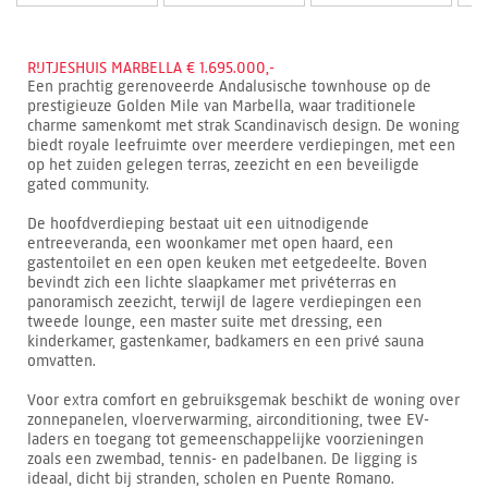
RIJTJESHUIS MARBELLA € 1.695.000,-
Een prachtig gerenoveerde Andalusische townhouse op de
prestigieuze Golden Mile van Marbella, waar traditionele
charme samenkomt met strak Scandinavisch design. De woning
biedt royale leefruimte over meerdere verdiepingen, met een
op het zuiden gelegen terras, zeezicht en een beveiligde
gated community.
De hoofdverdieping bestaat uit een uitnodigende
entreeveranda, een woonkamer met open haard, een
gastentoilet en een open keuken met eetgedeelte. Boven
bevindt zich een lichte slaapkamer met privéterras en
panoramisch zeezicht, terwijl de lagere verdiepingen een
tweede lounge, een master suite met dressing, een
kinderkamer, gastenkamer, badkamers en een privé sauna
omvatten.
Voor extra comfort en gebruiksgemak beschikt de woning over
zonnepanelen, vloerverwarming, airconditioning, twee EV-
laders en toegang tot gemeenschappelijke voorzieningen
zoals een zwembad, tennis- en padelbanen. De ligging is
ideaal, dicht bij stranden, scholen en Puente Romano.