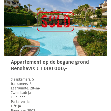
Appartement op de begane grond
Benahavís € 1.000.000,-
Slaapkamers
5
Badkamers
5
Leefruimte
284m²
Zwembad
ja
Tuin
nee
Parkeren
ja
Lift
ja
Bouwjaar
2007