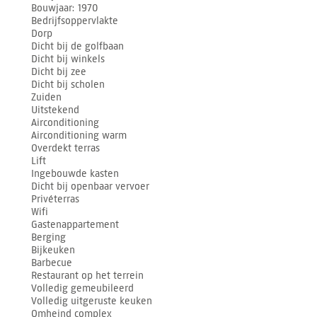
Bouwjaar
1970
Bedrijfsoppervlakte
Dorp
Dicht bij de golfbaan
Dicht bij winkels
Dicht bij zee
Dicht bij scholen
Zuiden
Uitstekend
Airconditioning
Airconditioning warm
Overdekt terras
Lift
Ingebouwde kasten
Dicht bij openbaar vervoer
Privéterras
Wifi
Gastenappartement
Berging
Bijkeuken
Barbecue
Restaurant op het terrein
Volledig gemeubileerd
Volledig uitgeruste keuken
Omheind complex