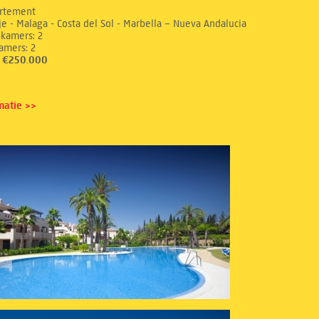
rtement
e - Malaga - Costa del Sol - Marbella – Nueva Andalucia
aapkamers: 2
dkamers: 2
s: €250.000
matie >>