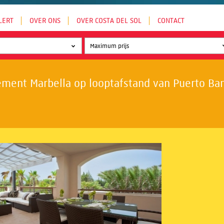
LERT
OVER ONS
OVER COSTA DEL SOL
CONTACT
ment Marbella op looptafstand van Puerto Banú