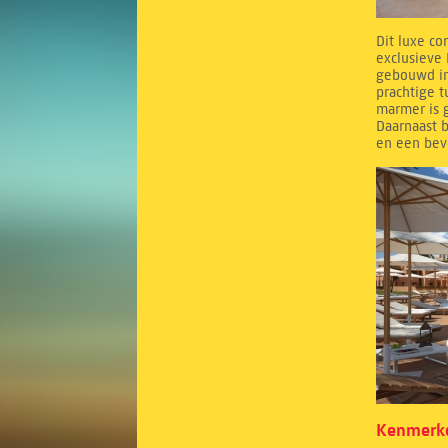
Dit luxe co
exclusieve 
gebouwd in
prachtige 
marmer is g
Daarnaast b
en een bev
Kenmerke