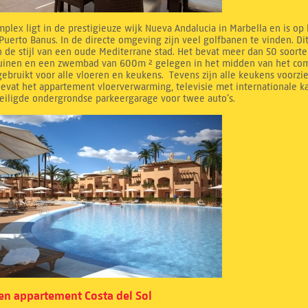
mplex ligt in de prestigieuze wijk Nueva Andalucia in Marbella en is op
Puerto Banus. In de directe omgeving zijn veel golfbanen te vinden. D
 de stijl van een oude Mediterrane stad. Het bevat meer dan 50 soorte
tuinen en een zwembad van 600m ² gelegen in het midden van het compl
ebruikt voor alle vloeren en keukens. Tevens zijn alle keukens voorzi
evat het appartement vloerverwarming, televisie met internationale k
eiligde ondergrondse parkeergarage voor twee auto’s.
n appartement Costa del Sol