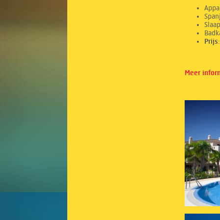
Appa
Spanj
Sl
Ba
Prij
Meer infor