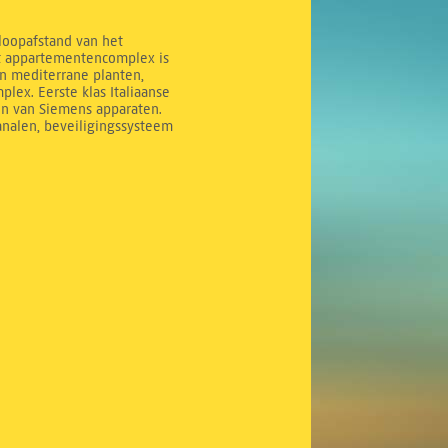
 loopafstand van het
it appartementencomplex is
n mediterrane planten,
ex. Eerste klas Italiaanse
en van Siemens apparaten.
analen, beveiligingssysteem