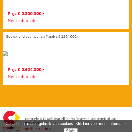
Prijs € 2.500.000,-
Meer informatie
Bouwgrond voor wonen Manilva € 2.624.000,-
Prijs € 2.624.000,-
Meer informatie
Copyright © Casadelmar. All Rights Reserved. Unauthorized use
prohibited.
Casadelmar maakt gebruik van cookies. Klik hier voor meer informatie.
Disclaimer
|
Links
Sluit