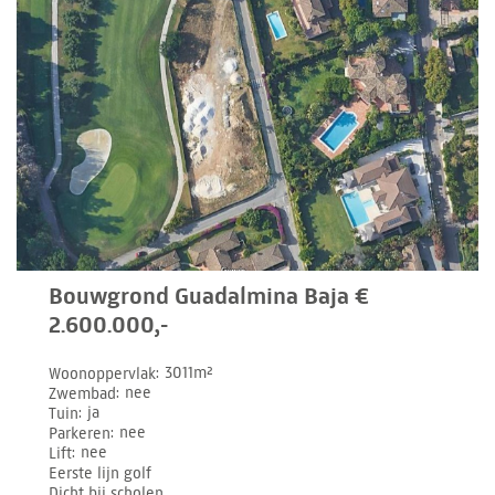
Bouwgrond Guadalmina Baja €
2.600.000,-
Woonoppervlak
3011m²
Zwembad
nee
Tuin
ja
Parkeren
nee
Lift
nee
Eerste lijn golf
Dicht bij scholen