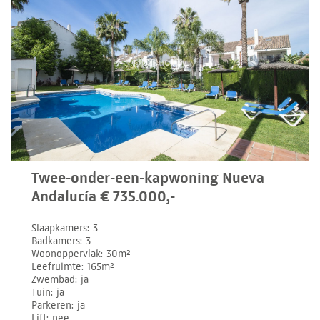
Twee-onder-een-kapwoning Nueva
Andalucía € 735.000,-
Slaapkamers
3
Badkamers
3
Woonoppervlak
30m²
Leefruimte
165m²
Zwembad
ja
Tuin
ja
Parkeren
ja
Lift
nee