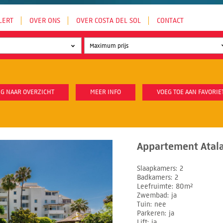
LERT
OVER ONS
OVER COSTA DEL SOL
CONTACT
G NAAR OVERZICHT
MEER INFO
VOEG TOE AAN FAVORIE
Appartement Atala
Slaapkamers
2
Badkamers
2
Leefruimte
80m²
Zwembad
ja
Tuin
nee
Parkeren
ja
Lift
ja