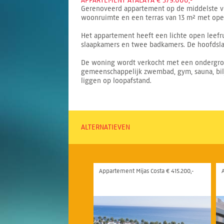
APPARTEMENT ATALAYA € 379.000,-
Gerenoveerd appartement op de middelste ver
woonruimte en een terras van 13 m² met open
Het appartement heeft een lichte open leefr
slaapkamers en twee badkamers. De hoofdsla
De woning wordt verkocht met een ondergron
gemeenschappelijk zwembad, gym, sauna, bilj
liggen op loopafstand.
ALTERNATIEVEN
Appartement Mijas Costa € 415.200,-