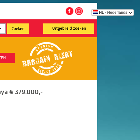
NL - Nederlands
Uitgebreid zoeken
TEN
ya € 379.000,-