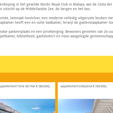
dieping in het gewilde Nordic Royal Club in Atalaya, aan de Costa del
 uitzicht op de Middellandse Zee, de bergen en het bos.
uimte, laminaat houtvloer, een moderne volledig uitgeruste keuken me
apkamer heeft een en-suite badkamer, terwijl de gastenslaapkamer to
dse parkeerplaats en een privéberging. Bewoners genieten van 24-uur
artkamer, bibliotheek, gaststudio’s en mooi aangelegde gemeenschappel
Appartement Torre del Mar € 380.000,-
Appartement Estepona € 390.000,-