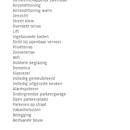
Gemeenschappelijk zwembad
Airconditioning
Airconditioning warm
Zeezicht
Street View
Overdekt terras
Lift
Ingebouwde kasten
Dicht bij openbaar vervoer
Privéterras
Zonneterras
Wifi
Dubbele beglazing
Domotica
Glasvezel
Volledig gemeubileerd
Volledig uitgeruste keuken
Alarmsysteem
Ondergrondse parkeergarage
Open parkeerplaats
Parkeren op straat
Vakantiehuizen
Belegging
Bestaande bouw