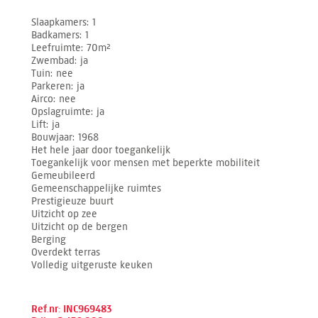
Slaapkamers
1
Badkamers
1
Leefruimte
70m²
Zwembad
ja
Tuin
nee
Parkeren
ja
Airco
nee
Opslagruimte
ja
Lift
ja
Bouwjaar
1968
Het hele jaar door toegankelijk
Toegankelijk voor mensen met beperkte mobiliteit
Gemeubileerd
Gemeenschappelijke ruimtes
Prestigieuze buurt
Uitzicht op zee
Uitzicht op de bergen
Berging
Overdekt terras
Volledig uitgeruste keuken
Ref.nr: INC969483