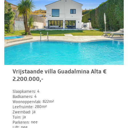
Vrijstaande villa Guadalmina Alta €
2.200.000,-
Slaapkamers
4
Badkamers
4
Woonoppervlak
822m²
Leefruimte
280m²
Zwembad
ja
Tuin
ja
Parkeren
nee
Lift
nee