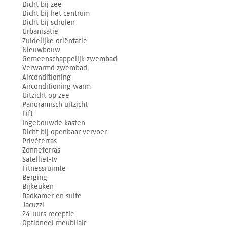
Dicht bij zee
Dicht bij het centrum
Dicht bij scholen
Urbanisatie
Zuidelijke oriëntatie
Nieuwbouw
Gemeenschappelijk zwembad
Verwarmd zwembad
Airconditioning
Airconditioning warm
Uitzicht op zee
Panoramisch uitzicht
Lift
Ingebouwde kasten
Dicht bij openbaar vervoer
Privéterras
Zonneterras
Satelliet-tv
Fitnessruimte
Berging
Bijkeuken
Badkamer en suite
Jacuzzi
24-uurs receptie
Optioneel meubilair