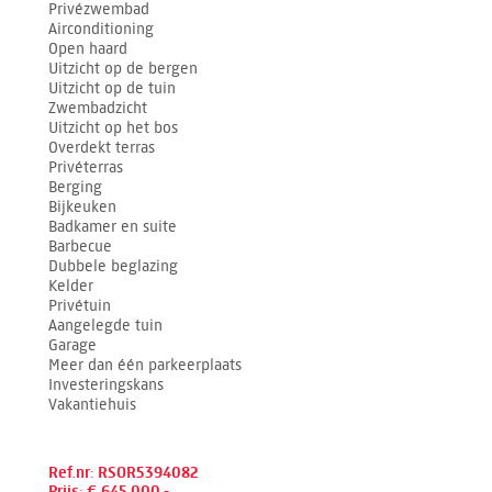
Privézwembad
Airconditioning
Open haard
Uitzicht op de bergen
Uitzicht op de tuin
Zwembadzicht
Uitzicht op het bos
Overdekt terras
Privéterras
Berging
Bijkeuken
Badkamer en suite
Barbecue
Dubbele beglazing
Kelder
Privétuin
Aangelegde tuin
Garage
Meer dan één parkeerplaats
Investeringskans
Vakantiehuis
Ref.nr: RSOR5394082
Prijs: € 645.000,-