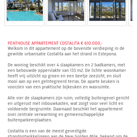
PENTHOUSE APPARTEMENT COSTALITA € 610.000,-
Welkom in dit appartement op de bovenste verdieping in de
gewilde urbanisatie Costalita aan het strand in Estepona.
De woning beschikt over 4 slaapkamers en 2 badkamers, met
een bebouwde oppervlakte van 133 m2. De lichte woonkamer
heeft vrij uitzicht op groen en een beetje zeezicht, en sluit
mooi aan op een geïntegreerd terras. De aparte keuken is
voorzien van een praktische bijkeuken en wasruimte.
Alle vier de slaapkamers zijn ruim, volledig buitengevel gericht
en uitgerust met inbouwkasten, wat zorgt voor veel licht en
voldoende bergruimte. Daarnaast beschikt het appartement
over centrale verwarming en gemeenschappelijke
buitenparkeerplaatsen.
Costalita is een van de meest gevestigde
strandontwikkelingen aan de New Golden Mile, bekend om de