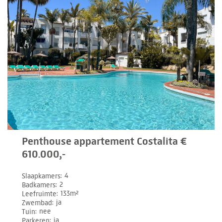
Penthouse appartement Costalita €
610.000,-
Slaapkamers
4
Badkamers
2
Leefruimte
133m²
Zwembad
ja
Tuin
nee
Parkeren
ja