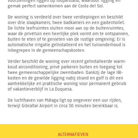
voorzieningen liggen op loopafstand, waardoor ligging en
gemak perfect samenkomen aan de Costa del Sol.
De woning is verdeeld over twee verdiepingen en beschikt
over drie slaapkamers, twee badkamers en een gastentoilet.
De lichte leefruimtes sluiten mooi aan op de buitenruimtes,
waar de privétuin een heerlijke plek vormt om te ontspannen,
buiten te eten of te genieten van de rustige omgeving. Er is
automatische irrigatie geïnstalleerd en het tuinonderhoud is
inbegrepen in de gemeenschapskosten.
Verder beschikt de woning over recent geïnstalleerde warm-
koud airconditioning, privé parkeren buiten en toegang tot
twee gemeenschappelijke zwembaden. Dankzij de lage IBI-
kosten en de gewilde ligging nabij strand en golf is dit een
aantrekkelijke en praktische woning voor permanent gebruik
of vakantieverblijf in La Duquesa.
De luchthaven van Málaga ligt op ongeveer een uur rijden,
terwijl Gibraltar Airport in circa 30 minuten bereikbaar is.
ALTERNATIEVEN