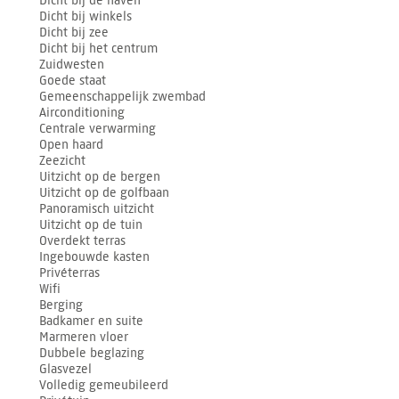
Dicht bij de haven
Dicht bij winkels
Dicht bij zee
Dicht bij het centrum
Zuidwesten
Goede staat
Gemeenschappelijk zwembad
Airconditioning
Centrale verwarming
Open haard
Zeezicht
Uitzicht op de bergen
Uitzicht op de golfbaan
Panoramisch uitzicht
Uitzicht op de tuin
Overdekt terras
Ingebouwde kasten
Privéterras
Wifi
Berging
Badkamer en suite
Marmeren vloer
Dubbele beglazing
Glasvezel
Volledig gemeubileerd