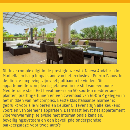
Dit luxe complex ligt in de prestigieuze wijk Nueva Andalucia in
Marbella en is op loopafstand van het exclusieve Puerto Banus. In
de directe omgeving zijn veel golfbanen te vinden. Dit
appartementencomplex is gebouwd in de stijl van een oude
Mediterrane stad. Het bevat meer dan 50 soorten mediterrane
planten, prachtige tuinen en een zwembad van 600m ² gelegen in
het midden van het complex. Eerste klas Italiaanse marmer is
gebruikt voor alle vloeren en keukens. Tevens zijn alle keukens
voorzien van Siemens apparaten. Daarnaast bevat het appartement
vloerverwarming, televisie met internationale kanalen,
beveiligingssysteem en een beveiligde ondergrondse
parkeergarage voor twee auto’s.