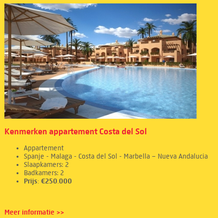
Kenmerken appartement Costa del Sol
Appartement
Spanje - Malaga - Costa del Sol - Marbella – Nueva Andalucia
Slaapkamers: 2
Badkamers: 2
Prijs: €250.000
Meer informatie >>