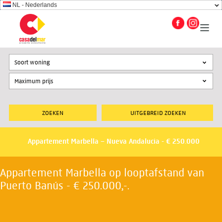
NL - Nederlands
Soort woning
UITGEBREID ZOEKEN
Appartement Marbella – Nueva Andalucia - € 250.000
Appartement Marbella op looptafstand van
Puerto Banús - € 250.000,-.