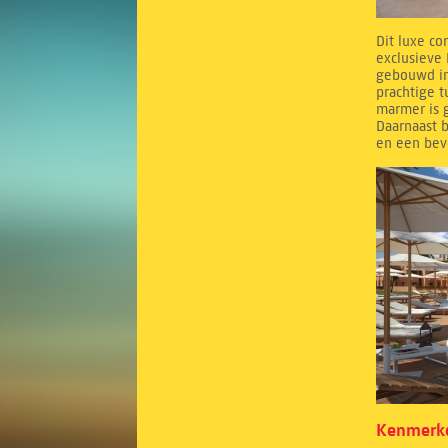
Dit luxe co
exclusieve 
gebouwd in
prachtige 
marmer is g
Daarnaast b
en een bev
Kenmerke