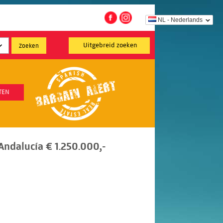
NL - Nederlands
Uitgebreid zoeken
TEN
ndalucía € 1.250.000,-