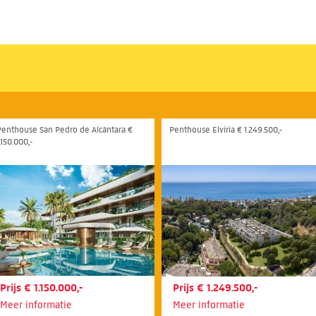
Penthouse San Pedro de Alcántara €
Penthouse Elviria € 1.249.500,-
.150.000,-
Prijs € 1.150.000,-
Prijs € 1.249.500,-
Meer informatie
Meer informatie