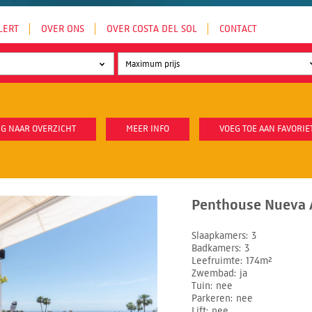
LERT
OVER ONS
OVER COSTA DEL SOL
CONTACT
G NAAR OVERZICHT
MEER INFO
VOEG TOE AAN FAVORIE
Penthouse Nueva A
Slaapkamers
3
Badkamers
3
Leefruimte
174m²
Zwembad
ja
Tuin
nee
Parkeren
nee
Lift
nee