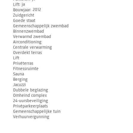
Lift
ja
Bouwjaar
2012
Zuidgericht
Goede staat
Gemeenschappelijk zwembad
Binnenzwembad
Verwarmd zwembad
Airconditioning
Centrale verwarming
Overdekt terras
Lift
Privéterras
Fitnessruimte
Sauna
Berging
Jacuzzi
Dubbele beglazing
Omheind complex
24-uursbeveiliging
Privéparkeerplaats
Gemeenschappelijke tuin
Verhuurvergunning