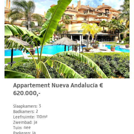
Appartement Nueva Andalucía €
620.000,-
Slaapkamers
3
Badkamers
2
Leefruimte
110m²
Zwembad
ja
Tuin
nee
Parkeren
ja