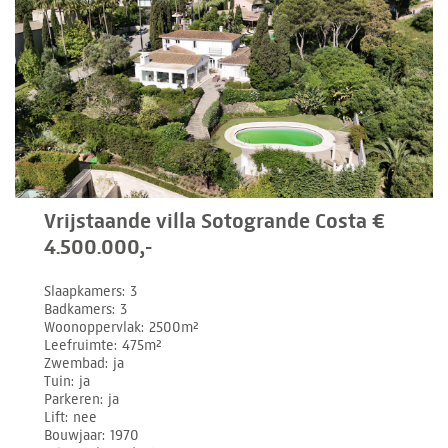
Vrijstaande villa Sotogrande Costa €
4.500.000,-
Slaapkamers
3
Badkamers
3
Woonoppervlak
2500m²
Leefruimte
475m²
Zwembad
ja
Tuin
ja
Parkeren
ja
Lift
nee
Bouwjaar
1970