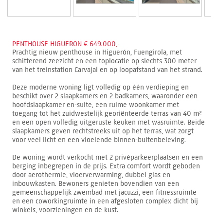
PENTHOUSE HIGUERON € 649.000,-
Prachtig nieuw penthouse in Higuerón, Fuengirola, met
schitterend zeezicht en een toplocatie op slechts 300 meter
van het treinstation Carvajal en op loopafstand van het strand.
Deze moderne woning ligt volledig op één verdieping en
beschikt over 2 slaapkamers en 2 badkamers, waaronder een
hoofdslaapkamer en-suite, een ruime woonkamer met
toegang tot het zuidwestelijk georiënteerde terras van 40 m²
en een open volledig uitgeruste keuken met wasruimte. Beide
slaapkamers geven rechtstreeks uit op het terras, wat zorgt
voor veel licht en een vloeiende binnen-buitenbeleving.
De woning wordt verkocht met 2 privéparkeerplaatsen en een
berging inbegrepen in de prijs. Extra comfort wordt geboden
door aerothermie, vloerverwarming, dubbel glas en
inbouwkasten. Bewoners genieten bovendien van een
gemeenschappelijk zwembad met jacuzzi, een fitnessruimte
en een coworkingruimte in een afgesloten complex dicht bij
winkels, voorzieningen en de kust.