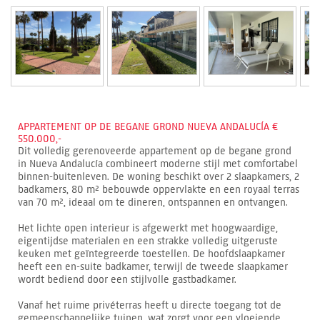
APPARTEMENT OP DE BEGANE GROND NUEVA ANDALUCÍA €
550.000,-
Dit volledig gerenoveerde appartement op de begane grond
in Nueva Andalucía combineert moderne stijl met comfortabel
binnen-buitenleven. De woning beschikt over 2 slaapkamers, 2
badkamers, 80 m² bebouwde oppervlakte en een royaal terras
van 70 m², ideaal om te dineren, ontspannen en ontvangen.
Het lichte open interieur is afgewerkt met hoogwaardige,
eigentijdse materialen en een strakke volledig uitgeruste
keuken met geïntegreerde toestellen. De hoofdslaapkamer
heeft een en-suite badkamer, terwijl de tweede slaapkamer
wordt bediend door een stijlvolle gastbadkamer.
Vanaf het ruime privéterras heeft u directe toegang tot de
gemeenschappelijke tuinen, wat zorgt voor een vloeiende