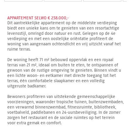
APPARTEMENT SELWO € 238.000,-
Dit aantrekkelijke appartement op de middelste verdieping
biedt een unieke kans om te genieten van een resortachtige
levensstijl, omringd door natuur en rust. Gelegen op de 4e
verdieping en met een oostelijke oriëntatie profiteert de
woning van aangenaam ochtendlicht en vrij uitzicht vanaf het
ruime terras.
De woning heeft 71 m² bebouwd oppervlak en een royaal
terras van 21 m², ideaal om buiten te eten, te ontspannen of
gewoon van de rustige omgeving te genieten. Binnen vindt u
een lichte woon- en eetkamer met directe toegang tot het
terras, één comfortabele slaapkamer en een volledig
uitgeruste badkamer.
Bewoners profiteren van uitstekende gemeenschappelijke
voorzieningen, waaronder tropische tuinen, buitenzwembaden,
een verwarmd binnenzwembad, fitnessruimte, bibliotheek,
voetbalveld, paddlebanen en 24-uursbeveiliging. In de zomer
zorgen het restaurant en de sociale ruimtes op het terrein
voor extra gemak en comfort.