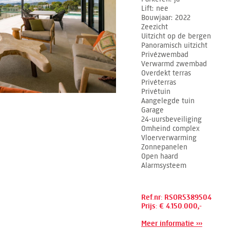
Lift
nee
Bouwjaar
2022
Zeezicht
Uitzicht op de bergen
Panoramisch uitzicht
Privézwembad
Verwarmd zwembad
Overdekt terras
Privéterras
Privétuin
Aangelegde tuin
Garage
24-uursbeveiliging
Omheind complex
Vloerverwarming
Zonnepanelen
Open haard
Alarmsysteem
Ref.nr: RSOR5389504
Prijs: € 4.150.000,-
Meer informatie ›››