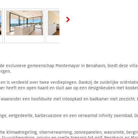
de exclusieve gemeenschap Montemayor in Benahavís, biedt deze villa
ergen.
en is verdeeld over twee verdiepingen. Dankzij de zuidelijke oriëntati
mer heeft een open haard en sluit aan op een designkeuken met kookei
s, waaronder een hoofdsuite met inloopkast en badkamer met zeezicht. 
ounge, eetgedeelte, barbecuezone en een verwarmd infinity zwembad. D
he klimaatregeling, vloerverwarming, zonnepanelen, wasruimte, bergin
24-uursbewaking, privacy en snelle toegang tot golf, Benahavís en Mar