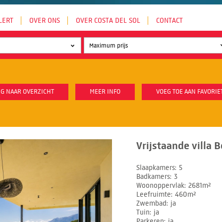
LERT
OVER ONS
OVER COSTA DEL SOL
CONTACT
G NAAR OVERZICHT
MEER INFO
VOEG TOE AAN FAVORIE
Vrijstaande villa 
Slaapkamers
5
Badkamers
3
Woonoppervlak
2681m²
Leefruimte
460m²
Zwembad
ja
Tuin
ja
Parkeren
ja