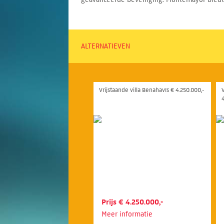
ALTERNATIEVEN
Vrijstaande villa Benahavís € 4.250.000,-
V
4
Prijs € 4.250.000,-
Meer informatie