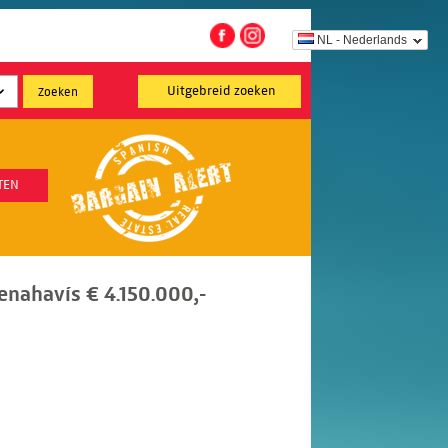
NL - Nederlands
Uitgebreid zoeken
TEN
Benahavís € 4.150.000,-