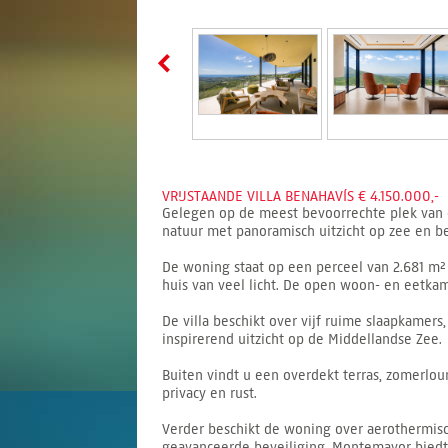
VRIJSTAANDE VILLA BENAHAVÍS € 4.150.000,-
Gelegen op de meest bevoorrechte plek van 
natuur met panoramisch uitzicht op zee en b
De woning staat op een perceel van 2.681 m² 
huis van veel licht. De open woon- en eetka
De villa beschikt over vijf ruime slaapkamer
inspirerend uitzicht op de Middellandse Zee.
Buiten vindt u een overdekt terras, zomerl
privacy en rust.
Verder beschikt de woning over aerothermisc
geavanceerde beveiliging. Montemayor biedt 