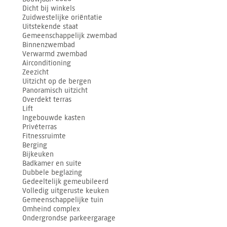
Dicht bij winkels
Zuidwestelijke oriëntatie
Uitstekende staat
Gemeenschappelijk zwembad
Binnenzwembad
Verwarmd zwembad
Airconditioning
Zeezicht
Uitzicht op de bergen
Panoramisch uitzicht
Overdekt terras
Lift
Ingebouwde kasten
Privéterras
Fitnessruimte
Berging
Bijkeuken
Badkamer en suite
Dubbele beglazing
Gedeeltelijk gemeubileerd
Volledig uitgeruste keuken
Gemeenschappelijke tuin
Omheind complex
Ondergrondse parkeergarage