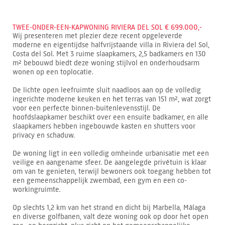
TWEE-ONDER-EEN-KAPWONING RIVIERA DEL SOL € 699.000,-
Wij presenteren met plezier deze recent opgeleverde
moderne en eigentijdse halfvrijstaande villa in Riviera del Sol,
Costa del Sol. Met 3 ruime slaapkamers, 2,5 badkamers en 130
m² bebouwd biedt deze woning stijlvol en onderhoudsarm
wonen op een toplocatie.
De lichte open leefruimte sluit naadloos aan op de volledig
ingerichte moderne keuken en het terras van 151 m², wat zorgt
voor een perfecte binnen-buitenlevensstijl. De
hoofdslaapkamer beschikt over een ensuite badkamer, en alle
slaapkamers hebben ingebouwde kasten en shutters voor
privacy en schaduw.
De woning ligt in een volledig omheinde urbanisatie met een
veilige en aangename sfeer. De aangelegde privétuin is klaar
om van te genieten, terwijl bewoners ook toegang hebben tot
een gemeenschappelijk zwembad, een gym en een co-
workingruimte.
Op slechts 1,2 km van het strand en dicht bij Marbella, Málaga
en diverse golfbanen, valt deze woning ook op door het open