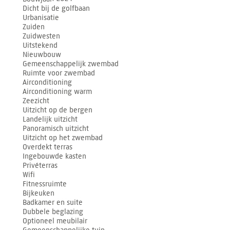
Dicht bij de golfbaan
Urbanisatie
Zuiden
Zuidwesten
Uitstekend
Nieuwbouw
Gemeenschappelijk zwembad
Ruimte voor zwembad
Airconditioning
Airconditioning warm
Zeezicht
Uitzicht op de bergen
Landelijk uitzicht
Panoramisch uitzicht
Uitzicht op het zwembad
Overdekt terras
Ingebouwde kasten
Privéterras
Wifi
Fitnessruimte
Bijkeuken
Badkamer en suite
Dubbele beglazing
Optioneel meubilair
Gemeenschappelijke tuin