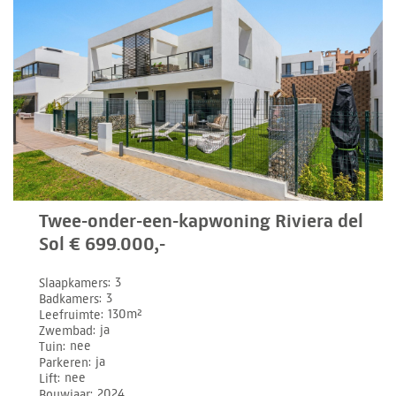
Twee-onder-een-kapwoning Riviera del
Sol € 699.000,-
Slaapkamers
3
Badkamers
3
Leefruimte
130m²
Zwembad
ja
Tuin
nee
Parkeren
ja
Lift
nee
Bouwjaar
2024