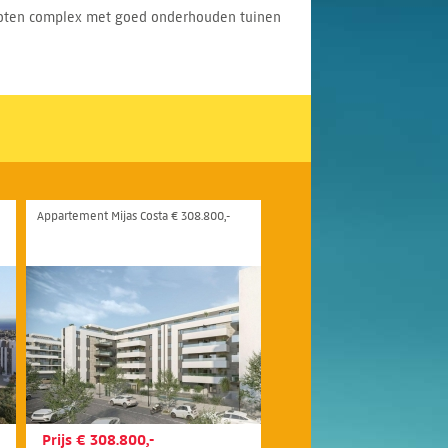
sloten complex met goed onderhouden tuinen
Appartement Mijas Costa € 308.800,-
Prijs € 308.800,-