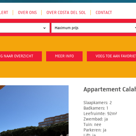
LERT
OVER ONS
OVER COSTA DEL SOL
CONTACT
G NAAR OVERZICHT
MEER INFO
VOEG TOE AAN FAVORIE
Appartement Cala
Slaapkamers
2
Badkamers
1
Leefruimte
92m²
Zwembad
ja
Tuin
nee
Parkeren
ja
Lift
ja