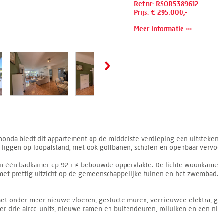
Ref.nr: RSOR5389612
Prijs: € 295.000,-
Meer informatie ›››
ahonda biedt dit appartement op de middelste verdieping een uitsteken
n liggen op loopafstand, met ook golfbanen, scholen en openbaar vervoe
n één badkamer op 92 m² bebouwde oppervlakte. De lichte woonkamer i
 met prettig uitzicht op de gemeenschappelijke tuinen en het zwembad
 met onder meer nieuwe vloeren, gestucte muren, vernieuwde elektra, 
 er drie airco-units, nieuwe ramen en buitendeuren, rolluiken en een n