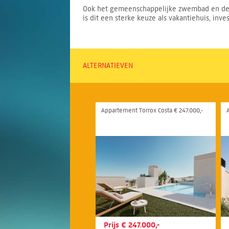
Ook het gemeenschappelijke zwembad en de 
is dit een sterke keuze als vakantiehuis, in
ALTERNATIEVEN
Appartement Torrox Costa € 247.000,-
Prijs € 247.000,-