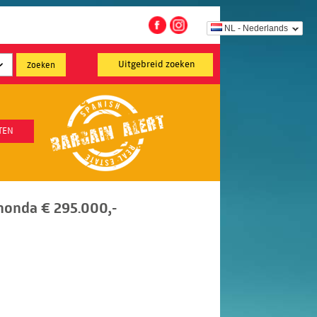
NL - Nederlands
Uitgebreid zoeken
TEN
honda € 295.000,-