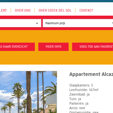
LERT
OVER ONS
OVER COSTA DEL SOL
CONTACT
G NAAR OVERZICHT
MEER INFO
VOEG TOE AAN FAVORIE
Appartement Alcaz
Slaapkamers
3
Leefruimte
147m²
Zwembad
ja
Tuin
ja
Parkeren
ja
Airco
nee
Opslagruimte
nee