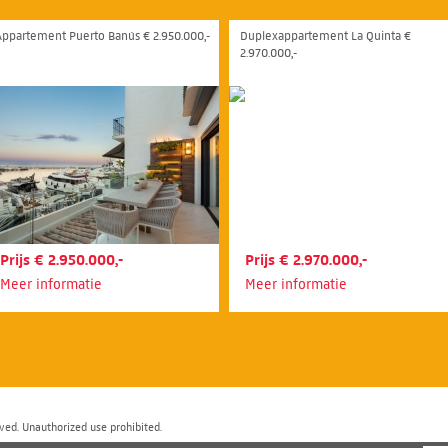
Appartement Puerto Banús € 2.950.000,-
Duplexappartement La Quinta €
2.970.000,-
Prijs € 2.950.000,-
Prijs € 2.970.000,-
Meer informatie
Meer informatie
ved. Unauthorized use prohibited.