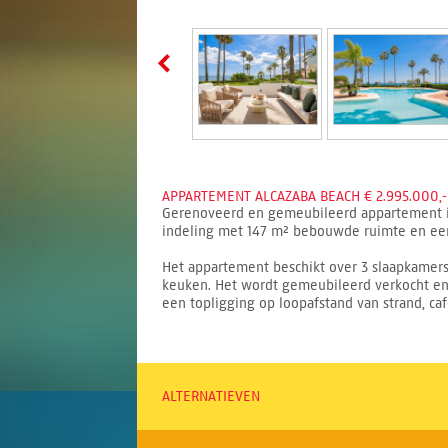
APPARTEMENT ALCAZABA BEACH € 2.995.000,-
Gerenoveerd en gemeubileerd appartement in 
indeling met 147 m² bebouwde ruimte en een 
Het appartement beschikt over 3 slaapkamers,
keuken. Het wordt gemeubileerd verkocht en
een topligging op loopafstand van strand, caf
ALTERNATIEVEN