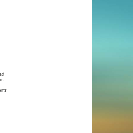
ad
and
ants