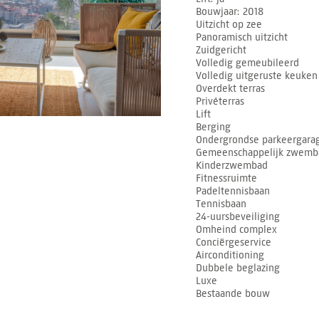
Bouwjaar
2018
Uitzicht op zee
Panoramisch uitzicht
Zuidgericht
Volledig gemeubileerd
Volledig uitgeruste keuken
Overdekt terras
Privéterras
Lift
Berging
Ondergrondse parkeergara
Gemeenschappelijk zwemb
Kinderzwembad
Fitnessruimte
Padeltennisbaan
Tennisbaan
24-uursbeveiliging
Omheind complex
Conciërgeservice
Airconditioning
Dubbele beglazing
Luxe
Bestaande bouw