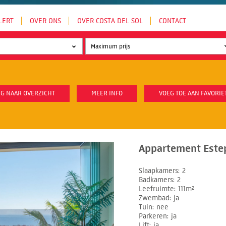
LERT
OVER ONS
OVER COSTA DEL SOL
CONTACT
G NAAR OVERZICHT
MEER INFO
VOEG TOE AAN FAVORIE
Appartement Este
Slaapkamers
2
Badkamers
2
Leefruimte
111m²
Zwembad
ja
Tuin
nee
Parkeren
ja
Lift
ja