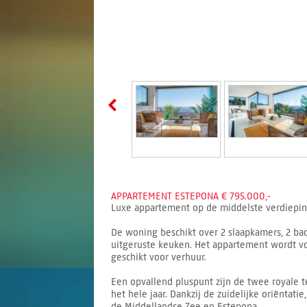
APPARTEMENT ESTEPONA € 795.000,-
Luxe appartement op de middelste verdieping 
De woning beschikt over 2 slaapkamers, 2 ba
uitgeruste keuken. Het appartement wordt vol
geschikt voor verhuur.
Een opvallend pluspunt zijn de twee royale t
het hele jaar. Dankzij de zuidelijke oriëntat
de Middellandse Zee en Estepona.