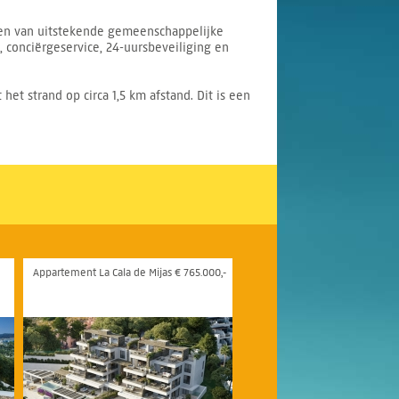
ren van uitstekende gemeenschappelijke
 conciërgeservice, 24-uursbeveiliging en
et strand op circa 1,5 km afstand. Dit is een
Appartement La Cala de Mijas € 765.000,-