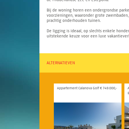
Bij de woning horen een ondergrondse parke
voorzieningen, waaronder grote zwembaden, e
prachtig onderhouden tuinen.
De ligging is ideaal, op slechts enkele hond
uitstekende keuze voor een luxe vakantieverb
ALTERNATIEVEN
Appartement Calanova Golf € 749.000,-