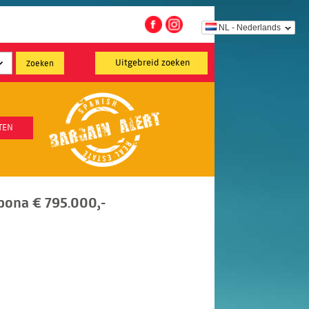
NL - Nederlands
Uitgebreid zoeken
TEN
pona € 795.000,-