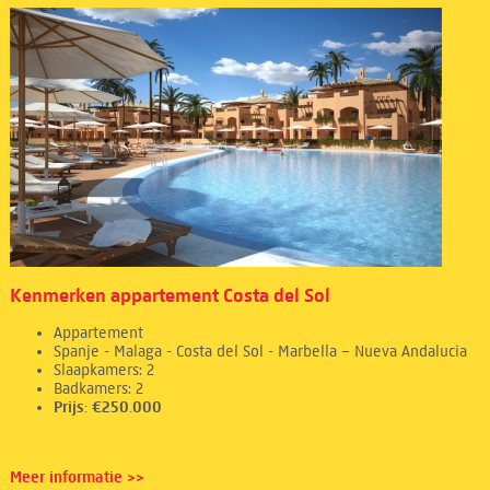
Kenmerken appartement Costa del Sol
Appartement
Spanje - Malaga - Costa del Sol - Marbella – Nueva Andalucia
Slaapkamers: 2
Badkamers: 2
Prijs: €250.000
Meer informatie >>