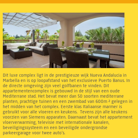
Dit luxe complex ligt in de prestigieuze wijk Nueva Andalucia in
Marbella en is op loopafstand van het exclusieve Puerto Banus. In
de directe omgeving zijn veel golfbanen te vinden. Dit
appartementencomplex is gebouwd in de stijl van een oude
Mediterrane stad. Het bevat meer dan 50 soorten mediterrane
planten, prachtige tuinen en een zwembad van 600m ² gelegen in
het midden van het complex. Eerste klas Italiaanse marmer is
gebruikt voor alle vloeren en keukens. Tevens zijn alle keukens
voorzien van Siemens apparaten. Daarnaast bevat het appartement
vloerverwarming, televisie met internationale kanalen,
beveiligingssysteem en een beveiligde ondergrondse
parkeergarage voor twee auto’s.