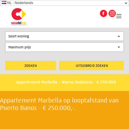
NL - Nederlands
Soort woning
UITGEBREID ZOEKEN
Appartement Marbella – Nueva Andalucia - € 250.000
Appartement Marbella op looptafstand van
Puerto Banús - € 250.000,-.