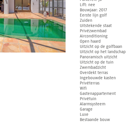
Lift
nee
Bouwjaar
2017
Eerste lijn golf
Zuiden
Uitstekende staat
Privézwembad
Airconditioning
Open haard
Uitzicht op de golfbaan
Uitzicht op het landschap
Panoramisch uitzicht
Uitzicht op de tuin
Zwembadzicht
Overdekt terras
Ingebouwde kasten
Privéterras
Wifi
Gastenappartement
Privétuin
Alarmsysteem
Garage
Luxe
Bestaande bouw