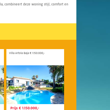
a, combineert deze woning stijl, comfort en
Villa Artola Baja € 1.150.000,-
Prijs € 1.150.000,-