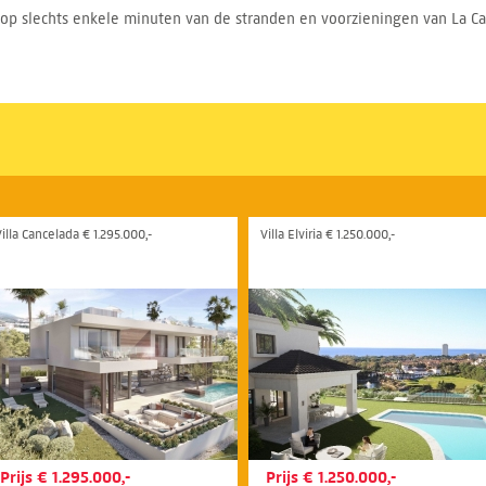
op slechts enkele minuten van de stranden en voorzieningen van La Cal
illa Cancelada € 1.295.000,-
Villa Elviria € 1.250.000,-
Prijs € 1.295.000,-
Prijs € 1.250.000,-