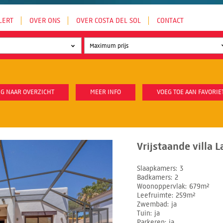
LERT
OVER ONS
OVER COSTA DEL SOL
CONTACT
G NAAR OVERZICHT
MEER INFO
VOEG TOE AAN FAVORIE
Vrijstaande villa L
Slaapkamers
3
Badkamers
2
Woonoppervlak
679m²
Leefruimte
259m²
Zwembad
ja
Tuin
ja
Parkeren
ja