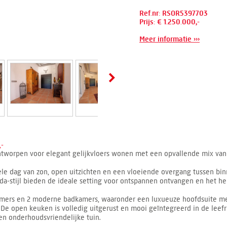
Ref.nr: RSOR5397703
Prijs: € 1.250.000,-
Meer informatie ›››
,-
f, ontworpen voor elegant gelijkvloers wonen met een opvallende mix va
le dag van zon, open uitzichten en een vloeiende overgang tussen binn
da-stijl bieden de ideale setting voor ontspannen ontvangen en het hel
kamers en 2 moderne badkamers, waaronder een luxueuze hoofdsuite met
De open keuken is volledig uitgerust en mooi geïntegreerd in de leefr
een onderhoudsvriendelijke tuin.