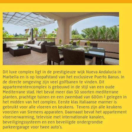
Dit luxe complex ligt in de prestigieuze wijk Nueva Andalucia in
Marbella en is op loopafstand van het exclusieve Puerto Banus. In
de directe omgeving zijn veel golfbanen te vinden. Dit
appartementencomplex is gebouwd in de stijl van een oude
Mediterrane stad. Het bevat meer dan 50 soorten mediterrane
planten, prachtige tuinen en een zwembad van 600m ² gelegen in
het midden van het complex. Eerste klas Italiaanse marmer is
gebruikt voor alle vloeren en keukens. Tevens zijn alle keukens
voorzien van Siemens apparaten. Daarnaast bevat het appartement
vloerverwarming, televisie met internationale kanalen,
beveiligingssysteem en een beveiligde ondergrondse
parkeergarage voor twee auto’s.