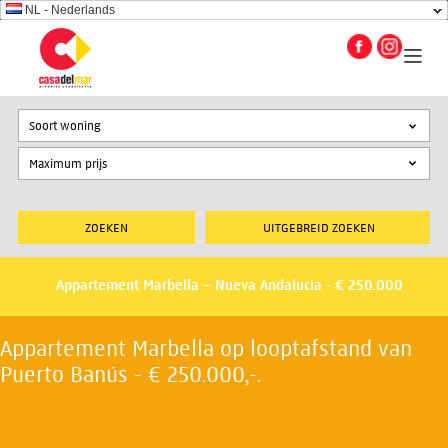
NL - Nederlands
Soort woning
UITGEBREID ZOEKEN
Appartement Marbella – Nueva Andalucia - € 250.000
Appartement Marbella op looptafstand van
Puerto Banús - € 250.000,-.