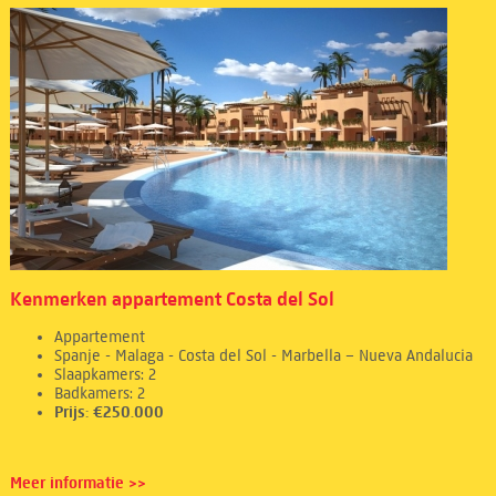
Kenmerken appartement Costa del Sol
Appartement
Spanje - Malaga - Costa del Sol - Marbella – Nueva Andalucia
Slaapkamers: 2
Badkamers: 2
Prijs: €250.000
Meer informatie >>