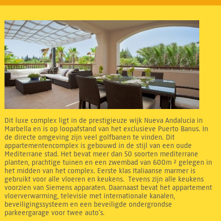
Dit luxe complex ligt in de prestigieuze wijk Nueva Andalucia in
Marbella en is op loopafstand van het exclusieve Puerto Banus. In
de directe omgeving zijn veel golfbanen te vinden. Dit
appartementencomplex is gebouwd in de stijl van een oude
Mediterrane stad. Het bevat meer dan 50 soorten mediterrane
planten, prachtige tuinen en een zwembad van 600m ² gelegen in
het midden van het complex. Eerste klas Italiaanse marmer is
gebruikt voor alle vloeren en keukens. Tevens zijn alle keukens
voorzien van Siemens apparaten. Daarnaast bevat het appartement
vloerverwarming, televisie met internationale kanalen,
beveiligingssysteem en een beveiligde ondergrondse
parkeergarage voor twee auto’s.