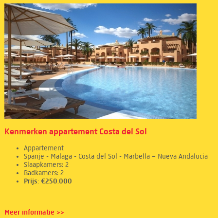
Kenmerken appartement Costa del Sol
Appartement
Spanje - Malaga - Costa del Sol - Marbella – Nueva Andalucia
Slaapkamers: 2
Badkamers: 2
Prijs: €250.000
Meer informatie >>