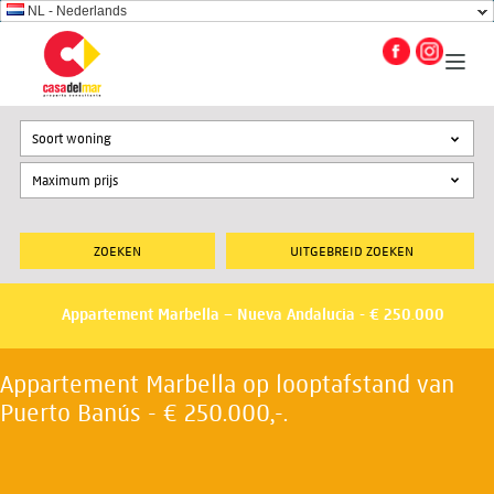
NL - Nederlands
Soort woning
UITGEBREID ZOEKEN
Appartement Marbella – Nueva Andalucia - € 250.000
Appartement Marbella op looptafstand van
Puerto Banús - € 250.000,-.