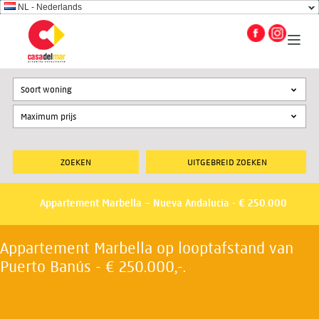
NL - Nederlands
Soort woning
UITGEBREID ZOEKEN
Appartement Marbella – Nueva Andalucia - € 250.000
Appartement Marbella op looptafstand van
Puerto Banús - € 250.000,-.