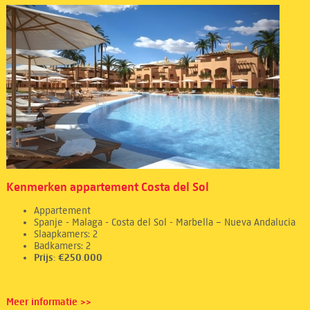
Kenmerken appartement Costa del Sol
Appartement
Spanje - Malaga - Costa del Sol - Marbella – Nueva Andalucia
Slaapkamers: 2
Badkamers: 2
Prijs: €250.000
Meer informatie >>