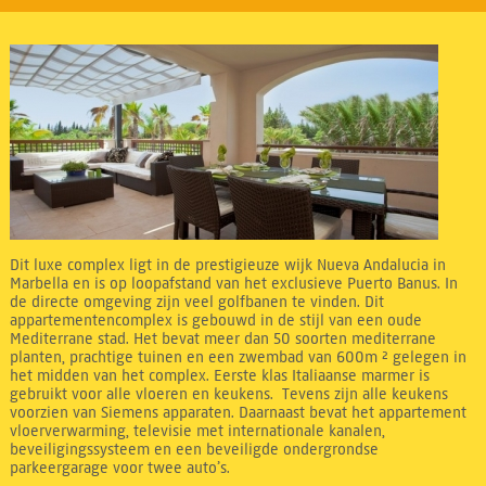
Dit luxe complex ligt in de prestigieuze wijk Nueva Andalucia in
Marbella en is op loopafstand van het exclusieve Puerto Banus. In
de directe omgeving zijn veel golfbanen te vinden. Dit
appartementencomplex is gebouwd in de stijl van een oude
Mediterrane stad. Het bevat meer dan 50 soorten mediterrane
planten, prachtige tuinen en een zwembad van 600m ² gelegen in
het midden van het complex. Eerste klas Italiaanse marmer is
gebruikt voor alle vloeren en keukens. Tevens zijn alle keukens
voorzien van Siemens apparaten. Daarnaast bevat het appartement
vloerverwarming, televisie met internationale kanalen,
beveiligingssysteem en een beveiligde ondergrondse
parkeergarage voor twee auto’s.