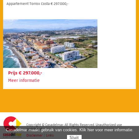
Appartement Torrox Costa € 297.000,-
Prijs € 297.000,-
Meer informatie
Copyright © Casadelmar. All Rights Reserved. Unauthorized use
prohibited.
Casadelmar maakt gebruik van cookies. Klik hier voor meer informatie.
Disclaimer
|
Links
Sluit