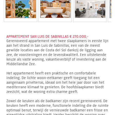
APPARTEMENT SAN LUIS DE SABINILLAS € 270.000,-
Gerenoveerd appartement met twee slaapkamers in eerste lijn
aan het strand in San Luis de Sabinillas, een van de meest
gewilde locaties aan de Costa del Sol dankzij de ligging aan
zee, de voorzieningen en de levenskwaliteit. Een uitstekende
keuze als vaste woning, vakantieverblijf of investering aan de
Middellandse Zee.
Het appartement heeft een praktische en comfortabele
indeling. De lichte woon-eetkamer geeft toegang tot een
aangenaam privéterras, ideaal om het hele jaar door van het
mediterrane klimaat te genieten. De hoofdslaapkamer biedt
zeezicht, wat de woning extra charme geeft.
Zowel de keuken als de badkamer zijn recent gerenoveerd. De
keuken heeft een moderne, functionele indeling die de ruimte
optimaal benut, terwijl de vernieuwde badkamer een frisse en
eigentijdse uitstraling biedt. Verder beschikt de woning over