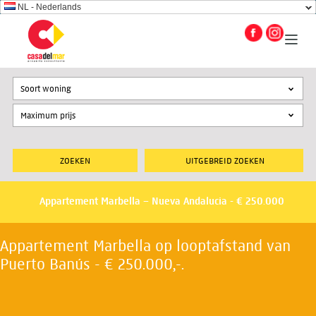
NL - Nederlands
Soort woning
UITGEBREID ZOEKEN
Appartement Marbella – Nueva Andalucia - € 250.000
Appartement Marbella op looptafstand van
Puerto Banús - € 250.000,-.