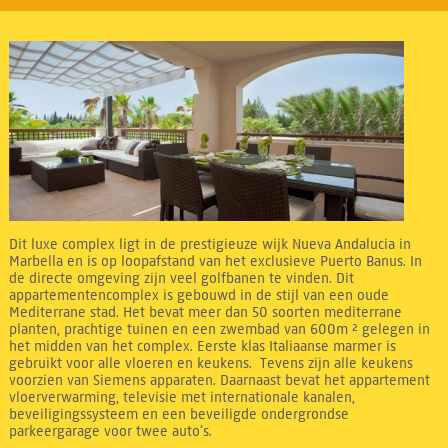
Dit luxe complex ligt in de prestigieuze wijk Nueva Andalucia in
Marbella en is op loopafstand van het exclusieve Puerto Banus. In
de directe omgeving zijn veel golfbanen te vinden. Dit
appartementencomplex is gebouwd in de stijl van een oude
Mediterrane stad. Het bevat meer dan 50 soorten mediterrane
planten, prachtige tuinen en een zwembad van 600m ² gelegen in
het midden van het complex. Eerste klas Italiaanse marmer is
gebruikt voor alle vloeren en keukens. Tevens zijn alle keukens
voorzien van Siemens apparaten. Daarnaast bevat het appartement
vloerverwarming, televisie met internationale kanalen,
beveiligingssysteem en een beveiligde ondergrondse
parkeergarage voor twee auto’s.