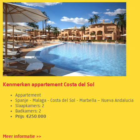
Kenmerken appartement Costa del Sol
Appartement
Spanje - Malaga - Costa del Sol - Marbella – Nueva Andalucia
Slaapkamers: 2
Badkamers: 2
Prijs: €250.000
Meer informatie >>