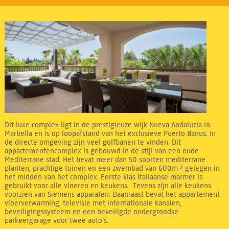
Dit luxe complex ligt in de prestigieuze wijk Nueva Andalucia in
Marbella en is op loopafstand van het exclusieve Puerto Banus. In
de directe omgeving zijn veel golfbanen te vinden. Dit
appartementencomplex is gebouwd in de stijl van een oude
Mediterrane stad. Het bevat meer dan 50 soorten mediterrane
planten, prachtige tuinen en een zwembad van 600m ² gelegen in
het midden van het complex. Eerste klas Italiaanse marmer is
gebruikt voor alle vloeren en keukens. Tevens zijn alle keukens
voorzien van Siemens apparaten. Daarnaast bevat het appartement
vloerverwarming, televisie met internationale kanalen,
beveiligingssysteem en een beveiligde ondergrondse
parkeergarage voor twee auto’s.