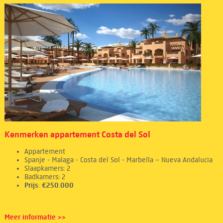
Kenmerken appartement Costa del Sol
Appartement
Spanje - Malaga - Costa del Sol - Marbella – Nueva Andalucia
Slaapkamers: 2
Badkamers: 2
Prijs: €250.000
Meer informatie >>