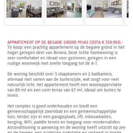
APPARTEMENT OP DE BEGANE GROND MIJAS COSTA € 359.900,-
Te koop: een prachtig appartement op de begane grond in het
hoger gelegen deel van Riviera. Deze lichte hoekwoning is
zeer comfortabel en ideaal voor gezinnen, gelegen in een
rustige woonwijk met snelle toegang tot de A-7.
De woning beschikt over 3 slaapkamers en 2 badkamers,
allemaal met ramen aan de buitenzijde, wat zorgt voor veel
natuurlijk licht. Het appartement heeft een woonoppervlakte
van 89 m² en een ruim terras van 67 m², ideaal om buiten te
leven.
Het complex is goed onderhouden en biedt een
gemeenschappelijk zwembad en een gemeenschappelijke
tuin. Verder zijn er een garageplaats, lift, inbouwkasten,
berging, WiFi, paddle tennis en toegang voor mindervaliden.
Airconditioning is aanwezig en de woning heeft uitzicht op zee
en de bergen, een zuidelijke oriëntatie en verkeert in goede