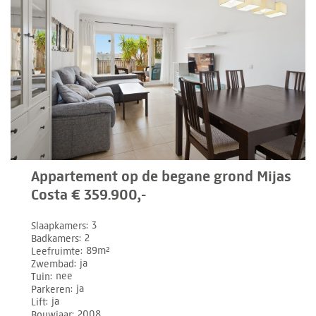
Appartement op de begane grond Mijas
Costa € 359.900,-
Slaapkamers
3
Badkamers
2
Leefruimte
89m²
Zwembad
ja
Tuin
nee
Parkeren
ja
Lift
ja
Bouwjaar
2008