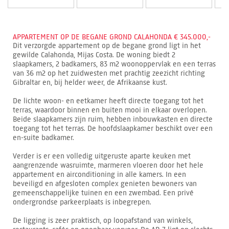
APPARTEMENT OP DE BEGANE GROND CALAHONDA € 345.000,-
Dit verzorgde appartement op de begane grond ligt in het
gewilde Calahonda, Mijas Costa. De woning biedt 2
slaapkamers, 2 badkamers, 83 m2 woonoppervlak en een terras
van 36 m2 op het zuidwesten met prachtig zeezicht richting
Gibraltar en, bij helder weer, de Afrikaanse kust.
De lichte woon- en eetkamer heeft directe toegang tot het
terras, waardoor binnen en buiten mooi in elkaar overlopen.
Beide slaapkamers zijn ruim, hebben inbouwkasten en directe
toegang tot het terras. De hoofdslaapkamer beschikt over een
en-suite badkamer.
Verder is er een volledig uitgeruste aparte keuken met
aangrenzende wasruimte, marmeren vloeren door het hele
appartement en airconditioning in alle kamers. In een
beveiligd en afgesloten complex genieten bewoners van
gemeenschappelijke tuinen en een zwembad. Een privé
ondergrondse parkeerplaats is inbegrepen.
De ligging is zeer praktisch, op loopafstand van winkels,