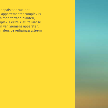
 loopafstand van het
it appartementencomplex is
n mediterrane planten,
ex. Eerste klas Italiaanse
en van Siemens apparaten.
analen, beveiligingssysteem