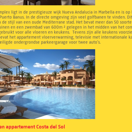
mplex ligt in de prestigieuze wijk Nueva Andalucia in Marbella en is op
Puerto Banus. In de directe omgeving zijn veel golfbanen te vinden. D
 de stijl van een oude Mediterrane stad. Het bevat meer dan 50 soorte
tuinen en een zwembad van 600m ² gelegen in het midden van het compl
ebruikt voor alle vloeren en keukens. Tevens zijn alle keukens voorzi
evat het appartement vloerverwarming, televisie met internationale k
eiligde ondergrondse parkeergarage voor twee auto’s.
n appartement Costa del Sol