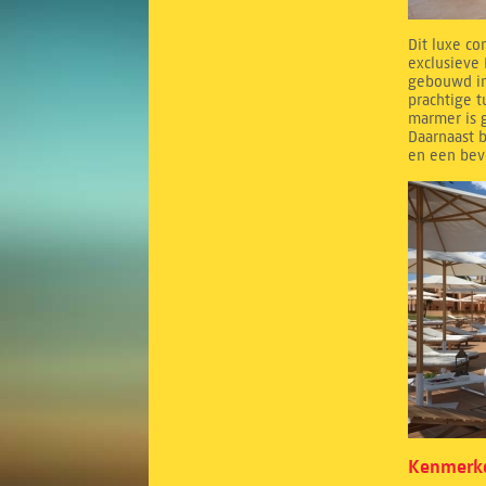
Dit luxe co
exclusieve 
gebouwd in
prachtige 
marmer is g
Daarnaast b
en een bev
Kenmerke