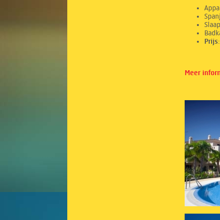
Appa
Spanj
Sl
Ba
Prij
Meer infor