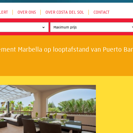
LERT
OVER ONS
OVER COSTA DEL SOL
CONTACT
ment Marbella op looptafstand van Puerto Banú