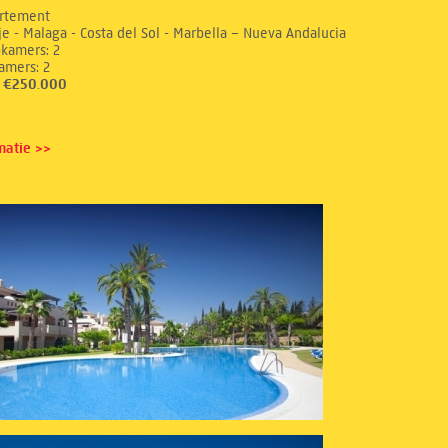
rtement
e - Malaga - Costa del Sol - Marbella – Nueva Andalucia
aapkamers: 2
dkamers: 2
s: €250.000
matie >>