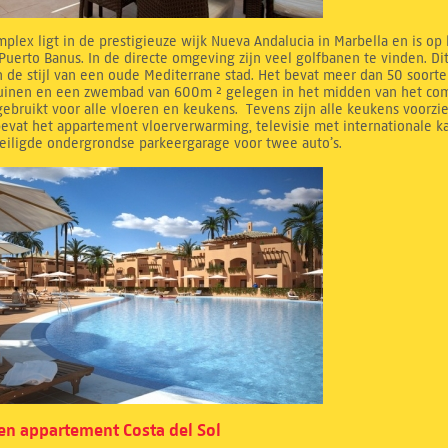
mplex ligt in de prestigieuze wijk Nueva Andalucia in Marbella en is op
Puerto Banus. In de directe omgeving zijn veel golfbanen te vinden. D
 de stijl van een oude Mediterrane stad. Het bevat meer dan 50 soorte
tuinen en een zwembad van 600m ² gelegen in het midden van het compl
ebruikt voor alle vloeren en keukens. Tevens zijn alle keukens voorzi
evat het appartement vloerverwarming, televisie met internationale k
eiligde ondergrondse parkeergarage voor twee auto’s.
n appartement Costa del Sol