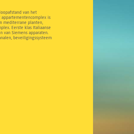
 loopafstand van het
it appartementencomplex is
n mediterrane planten,
ex. Eerste klas Italiaanse
en van Siemens apparaten.
analen, beveiligingssysteem