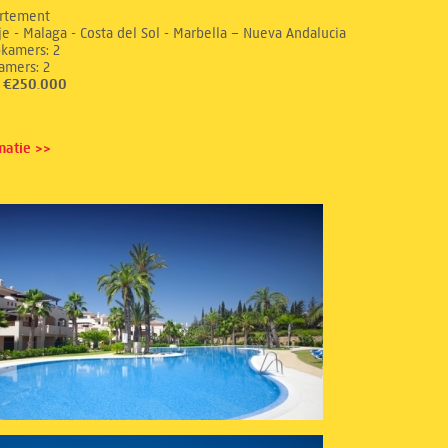
rtement
e - Malaga - Costa del Sol - Marbella – Nueva Andalucia
aapkamers: 2
dkamers: 2
s: €250.000
matie >>