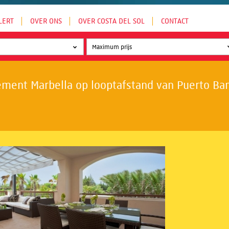
LERT
OVER ONS
OVER COSTA DEL SOL
CONTACT
ment Marbella op looptafstand van Puerto Banú