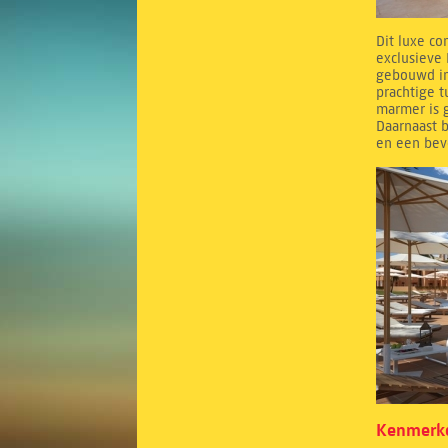
Dit luxe co
exclusieve 
gebouwd in
prachtige 
marmer is g
Daarnaast b
en een bev
Kenmerke