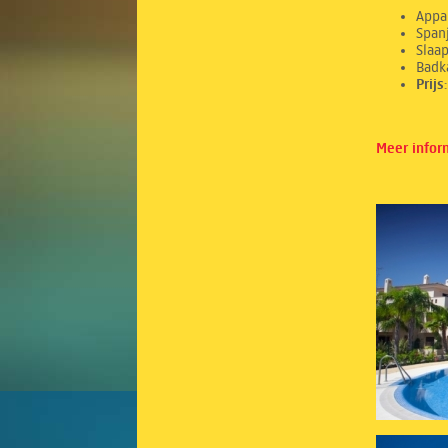
Appa
Spanj
Sl
Ba
Prij
Meer infor