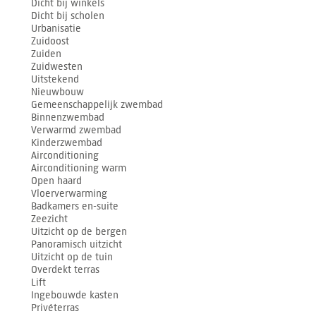
Dicht bij winkels
Dicht bij scholen
Urbanisatie
Zuidoost
Zuiden
Zuidwesten
Uitstekend
Nieuwbouw
Gemeenschappelijk zwembad
Binnenzwembad
Verwarmd zwembad
Kinderzwembad
Airconditioning
Airconditioning warm
Open haard
Vloerverwarming
Badkamers en-suite
Zeezicht
Uitzicht op de bergen
Panoramisch uitzicht
Uitzicht op de tuin
Overdekt terras
Lift
Ingebouwde kasten
Privéterras