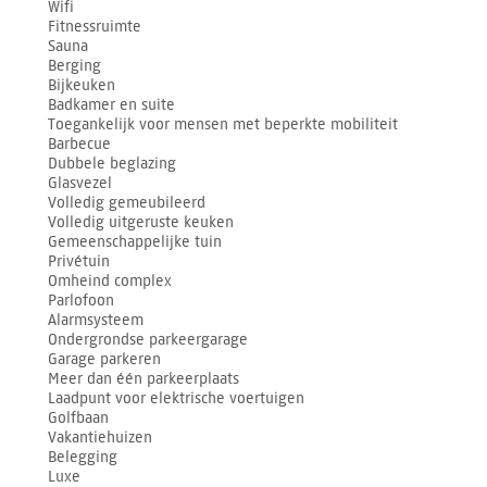
Wifi
Fitnessruimte
Sauna
Berging
Bijkeuken
Badkamer en suite
Toegankelijk voor mensen met beperkte mobiliteit
Barbecue
Dubbele beglazing
Glasvezel
Volledig gemeubileerd
Volledig uitgeruste keuken
Gemeenschappelijke tuin
Privétuin
Omheind complex
Parlofoon
Alarmsysteem
Ondergrondse parkeergarage
Garage parkeren
Meer dan één parkeerplaats
Laadpunt voor elektrische voertuigen
Golfbaan
Vakantiehuizen
Belegging
Luxe